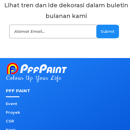
Lihat tren dan ide dekorasi dalam buletin
bulanan kami
Submit
Colour Up Your Life
PFF PAINT
Event
Proyek
CSR
Karir