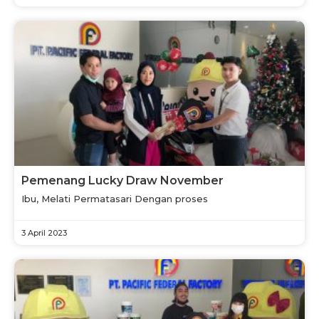
Pemenang Lucky Draw November
Ibu, Melati Permatasari Dengan proses
3 April 2023