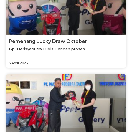
Pemenang Lucky Draw Oktober
Bp. Herisyaputra Lubis Dengan proses
3 April 2023