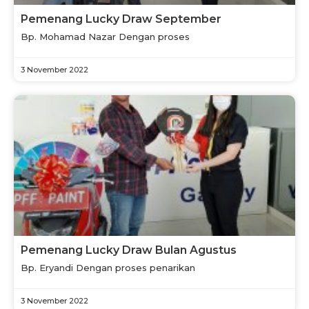
Pemenang Lucky Draw September
Bp. Mohamad Nazar Dengan proses
3 November 2022
Pemenang Lucky Draw Bulan Agustus
Bp. Eryandi Dengan proses penarikan
3 November 2022