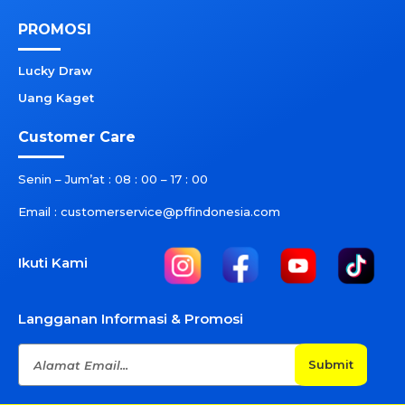
PROMOSI
Lucky Draw
Uang Kaget
Customer Care
Senin – Jum’at : 08 : 00 – 17 : 00
Email : customerservice@pffindonesia.com
Ikuti Kami
Langganan Informasi & Promosi
Submit