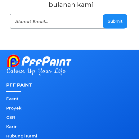
bulanan kami
Submit
Colour Up Your Life
PFF PAINT
Event
Proyek
CSR
Karir
Hubungi Kami