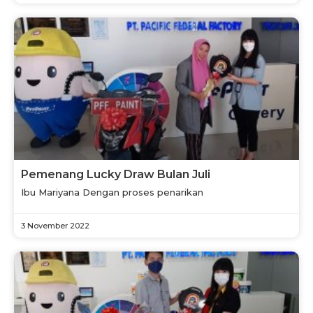
Pemenang Lucky Draw Bulan Juli
Ibu Mariyana Dengan proses penarikan
3 November 2022