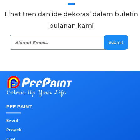
Lihat tren dan ide dekorasi dalam buletin
bulanan kami
Submit
Colour Up Your Life
PFF PAINT
Event
Proyek
CSR